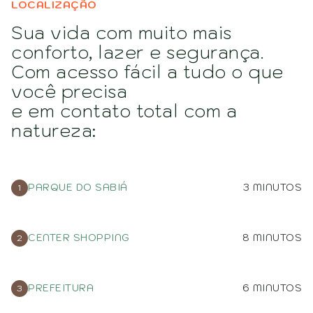
LOCALIZAÇÃO
Sua vida com muito mais
+ DE 4.000.000 M² DE ÁREAS VERDES EM NOSSOS
conforto, lazer e segurança.
LOTEAMENTOS
Com acesso fácil a tudo o que
você precisa
EM + DE 70 CIDADES
e em contato total com a
natureza:
PARQUE DO SABIÁ
3 MINUTOS
CENTER SHOPPING
8 MINUTOS
PREFEITURA
6 MINUTOS